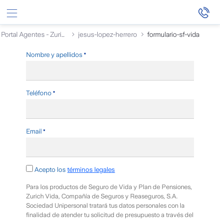
Saltar al contenido principal
Portal Agentes - Zurich
jesus-lopez-herrero
formulario-sf-vida
Zurich-Callmeback-Corporate
Requerido
Nombre y apellidos
Requerido
Teléfono
Requerido
Email
Requerido
Acepto los
términos legales
Para los productos de Seguro de Vida y Plan de Pensiones,
Zurich Vida, Compañía de Seguros y Reaseguros, S.A.
Sociedad Unipersonal tratará tus datos personales con la
finalidad de atender tu solicitud de presupuesto a través del