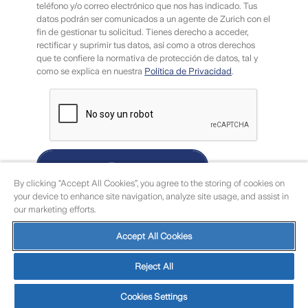
teléfono y/o correo electrónico que nos has indicado. Tus
datos podrán ser comunicados a un agente de Zurich con el
fin de gestionar tu solicitud. Tienes derecho a acceder,
rectificar y suprimir tus datos, así como a otros derechos
que te confiere la normativa de protección de datos, tal y
como se explica en nuestra
Política de Privacidad
.
Enviar
By clicking “Accept All Cookies”, you agree to the storing of cookies on
your device to enhance site navigation, analyze site usage, and assist in
our marketing efforts.
Accept All Cookies
Protección de datos
|
Aviso legal
|
Política de cookies
|
Cookies
Reject All
Settings
© Zurich
Cookies Settings